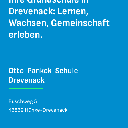
Verstand.
Bewegung macht Schule – wir
Drevenack: Lernen,
fördern, was Kinder bewegt.
Wachsen, Gemeinschaft
erleben.
Otto-Pankok-Schule
Drevenack
Buschweg 5
46569 Hünxe-Drevenack