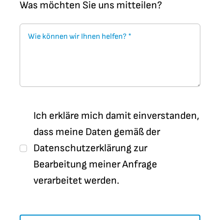
Feste & Traditionen
Was möchten Sie uns mitteilen?
Eltern-ABC
Singen, lachen, basteln, tanzen:
Schule kann so schön sein!
Alles Wichtige im Überblick
Anfangsunterricht
Ich erkläre mich damit einverstanden,
Ein sanfter Start ins Schulleben:
dass meine Daten gemäß der
spielerisch lernen, entdecken und
Projekte & Aktivitäten
Datenschutzerklärung
zur
gemeinsam wachsen.
Formulare
Bearbeitung meiner Anfrage
Jedes Projekt ein Abenteuer: Lernen
Schnell finden, einfach ausfüllen.
verarbeitet werden.
mit Kopf, Herz und Hand.